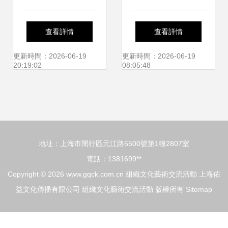
開展畢業生黨員組
交流對接會在廈門
查看詳情
查看詳情
織關系轉移專題教
成功舉辦 文化藝術
更新時間：2026-06-19
更新時間：2026-06-19
20:19:02
08:05:48
育會議暨文化藝術
交流活動精彩紛呈
交流活動
地址：上海市閔行區元江路5500號第1幢2807室
電話：1381699**
Copyright © 2026
www.gqck.com.cn
組織文化藝術交流活動
上海佑
益文化傳播有限公司
組織文化藝術交流活動
版權所有
Sitemap