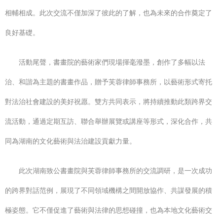
相輔相成。此次交流不僅加深了彼此的了解，也為未來的合作奠定了
良好基礎。
活動尾聲，書畫院的藝術家們現場揮毫潑墨，創作了多幅以法
治、和諧為主題的書畫作品，贈予芙蓉律師事務所，以藝術形式寄托
對法治社會建設的美好祝愿。雙方共同表示，將持續推動此類跨界交
流活動，通過定期互訪、聯合舉辦展覽或講座等形式，深化合作，共
同為湖南的文化藝術與法治建設貢獻力量。
此次湖南致公書畫院與芙蓉律師事務所的交流調研，是一次成功
的跨界對話范例，展現了不同領域機構之間開放協作、共謀發展的積
極姿態。它不僅促進了藝術與法律的思想碰撞，也為本地文化藝術交