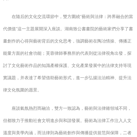
在隨后的文化交流環節中，雙方圍繞“藝術與法律：跨界融合的當
代價值”這一主題展開深入座談。湖南致公書畫院的藝術家們分享了書
畫創作的心得與藝術背后的文化思考，強調藝術在陶冶情操、傳播正
能量方面的社會功能；芙蓉律師事務所的代表則從法律視角出發，探
討了文化藝術作品的知識產權保護、文化產業發展中的法律支持等現
實議題，并表達了希望借助藝術形式，進一步弘揚法治精神、提升法
律文化氛圍的愿景。
座談氣氛熱烈而融洽，雙方一致認為，藝術與法律雖領域不同，
但都致力于推動社會文明進步與和諧發展。藝術為法律工作注入人文
溫度與美學內涵，而法律則為藝術創作與傳播提供規范與保障，二者