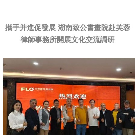
攜手并進促發展 湖南致公書畫院赴芙蓉
律師事務所開展文化交流調研