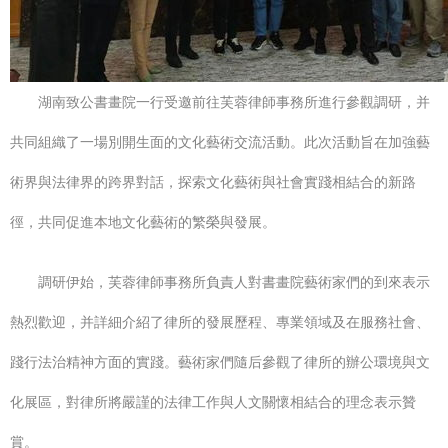
湖南致公書畫院一行受邀前往芙蓉律師事務所進行參觀調研，并
共同組織了一場別開生面的文化藝術交流活動。此次活動旨在加強藝
術界與法律界的跨界對話，探索文化藝術與社會實踐相結合的新路
徑，共同促進本地文化藝術的繁榮與發展。
調研伊始，芙蓉律師事務所負責人對書畫院藝術家們的到來表示
熱烈歡迎，并詳細介紹了律所的發展歷程、專業領域及在服務社會、
踐行法治精神方面的實踐。藝術家們隨后參觀了律所的辦公環境與文
化展區，對律所將嚴謹的法律工作與人文關懷相結合的理念表示贊
賞。