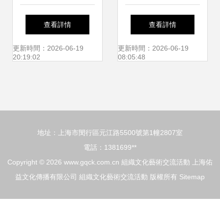
開展畢業生黨員組
交流對接會在廈門
查看詳情
查看詳情
織關系轉移專題教
成功舉辦 文化藝術
更新時間：2026-06-19
更新時間：2026-06-19
20:19:02
08:05:48
育會議暨文化藝術
交流活動精彩紛呈
交流活動
地址：上海市閔行區元江路5500號第1幢2807室
電話：1381699**
Copyright © 2026
www.gqck.com.cn
組織文化藝術交流活動
上海佑
益文化傳播有限公司
組織文化藝術交流活動
版權所有
Sitemap