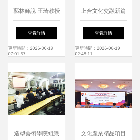
藝林師說 王琦教授
上合文化交融新篇
引領研究生跨學科
章 太和智庫主題研
查看詳情
查看詳情
交流，共繪文化藝
討會暨藝術交流活
更新時間：2026-06-19
更新時間：2026-06-19
07:01:57
02:48:11
術新圖景
動啟幕
造型藝術學院組織
文化產業精品項目