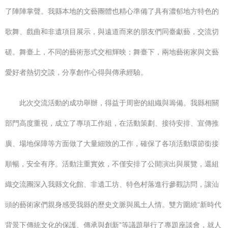
了陣陣掌聲。我縣本地的文藝團體也精心準備了具有濃郁地方特色的
歌舞、戲曲和非遺項目展示，與遠道而來的朋友們同臺獻藝，交流切
磋。舞臺上，不同的藝術形式交相輝映；舞臺下，兩地藝術家與文藝
愛好者熱切交談，分享創作心得與傳承經驗。
此次交流活動的成功舉辦，得益于周密的組織與籌備。我縣相關
部門高度重視，成立了專項工作組，在活動策劃、接待安排、宣傳推
廣、場地保障等方面做了大量細致的工作，確保了各項活動環節銜接
順暢，安全有序。活動注重實效，不僅安排了公開演出與展覽，還組
織交流團深入我縣文化館、非遺工坊、特色村落進行參觀訪問，讓汕
頭的藝術家們親身感受我縣的歷史文脈與風土人情。雙方圍繞“新時代
背景下傳統文化的保護、傳承與創新”等議題舉行了專題座談會，就人