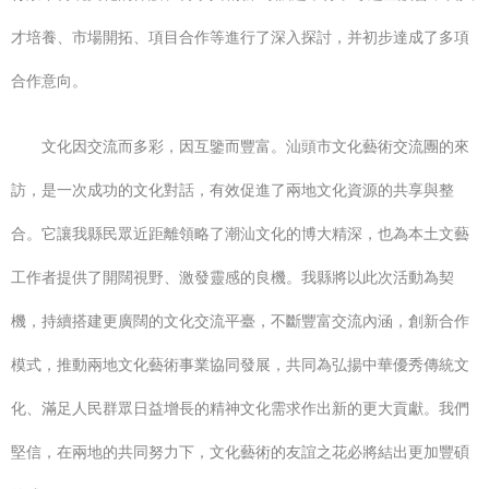
才培養、市場開拓、項目合作等進行了深入探討，并初步達成了多項
合作意向。
文化因交流而多彩，因互鑒而豐富。汕頭市文化藝術交流團的來
訪，是一次成功的文化對話，有效促進了兩地文化資源的共享與整
合。它讓我縣民眾近距離領略了潮汕文化的博大精深，也為本土文藝
工作者提供了開闊視野、激發靈感的良機。我縣將以此次活動為契
機，持續搭建更廣闊的文化交流平臺，不斷豐富交流內涵，創新合作
模式，推動兩地文化藝術事業協同發展，共同為弘揚中華優秀傳統文
化、滿足人民群眾日益增長的精神文化需求作出新的更大貢獻。我們
堅信，在兩地的共同努力下，文化藝術的友誼之花必將結出更加豐碩