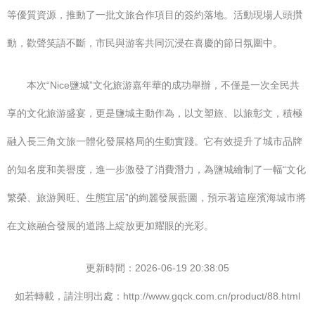
等優質資源，推動了一批文旅合作項目的簽約落地。活動現場人頭攢
動，歡聲笑語不斷，市民與游客共同沉浸在喜慶的節日氛圍中。
本次“Nice鹽城”文化旅游嘉年華的成功舉辦，不僅是一次全民共
享的文化旅游盛宴，更是鹽城主動作為，以文塑旅、以旅彰文，積極
融入長三角文旅一體化發展格局的生動實踐。它有效提升了城市品牌
的知名度和美譽度，進一步激發了消費潛力，為鹽城繪制了一幅“文化
繁榮、旅游興旺、生態宜居”的絢麗發展藍圖，預示著這座濱海城市將
在文旅融合發展的道路上綻放更加耀眼的光彩。
更新時間：2026-06-19 20:38:05
如若轉載，請注明出處：http://www.gqck.com.cn/product/88.html