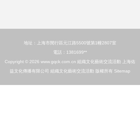
民族文化展演成功
舉行
地址：上海市閔行區元江路5500號第1幢2807室
電話：1381699**
Copyright © 2026
www.gqck.com.cn
組織文化藝術交流活動
上海佑
益文化傳播有限公司
組織文化藝術交流活動
版權所有
Sitemap