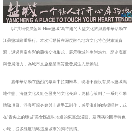
以“共繪發展藍圖·Nice鹽城”為主題的大型文化旅游嘉年華活動在
江蘇鹽城隆重舉行。本次活動旨在深度融合地方文化特色與旅游資
源，通過豐富多彩的藝術交流形式，展示鹽城的生態魅力、歷史底蘊
與發展活力，為城市文旅產業高質量發展注入新動能。
嘉年華活動在熱烈的氛圍中拉開帷幕。現場不僅設有展示鹽城濕
地生態、海鹽文化及紅色歷史的文化長廊，更精心策劃了一系列互動
體驗項目。游客可親身參與非遺手工制作，感受淮劇的悠揚唱腔，或
在“舌尖上的鹽城”美食區品味地道的東臺魚湯面、建湖藕粉圓等特色
小吃，從多維度領略這座城市的獨特風情。