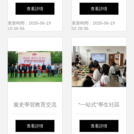
州“探訪中華文化魅
三角 奏響寧馬文化
查看詳情
查看詳情
力行”開啟文化藝術
交流 合奏曲
更新時間：2026-06-19
更新時間：2026-06-19
10:56:56
02:28:06
交流新篇章
黨史學習教育交流
“一站式”學生社區
展暨“校園之春”文
活動│不借誰的
查看詳情
查看詳情