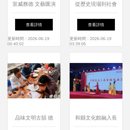
宣威務德 文藝匯演
從歷史現場到社會
鬧元宵，花燈非遺
現場 關中忙罷藝術
查看詳情
查看詳情
唱不停
節的實踐轉向與交
更新時間：2026-06-19
更新時間：2026-06-19
00:40:02
03:39:05
流啟示
品味文明古韻 德
和縣文化館融入長