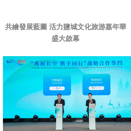
共繪發展藍圖 活力鹽城文化旅游嘉年華
盛大啟幕