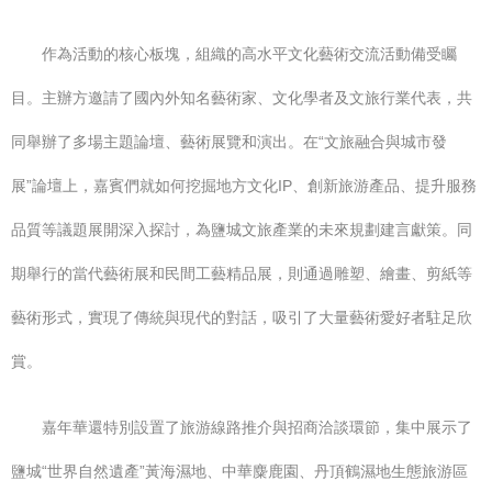
作為活動的核心板塊，組織的高水平文化藝術交流活動備受矚
目。主辦方邀請了國內外知名藝術家、文化學者及文旅行業代表，共
同舉辦了多場主題論壇、藝術展覽和演出。在“文旅融合與城市發
展”論壇上，嘉賓們就如何挖掘地方文化IP、創新旅游產品、提升服務
品質等議題展開深入探討，為鹽城文旅產業的未來規劃建言獻策。同
期舉行的當代藝術展和民間工藝精品展，則通過雕塑、繪畫、剪紙等
藝術形式，實現了傳統與現代的對話，吸引了大量藝術愛好者駐足欣
賞。
嘉年華還特別設置了旅游線路推介與招商洽談環節，集中展示了
鹽城“世界自然遺產”黃海濕地、中華麋鹿園、丹頂鶴濕地生態旅游區